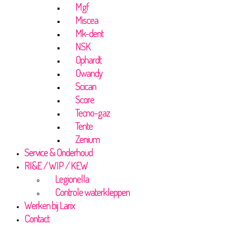
Mgf
Miscea
Mk-dent
NSK
Ophardt
Owandy
Scican
Score
Tecno-gaz
Tente
Zenium
Service & Onderhoud
RI&E / WIP / KEW
Legionella
Controle waterkleppen
Werken bij Larix
Contact