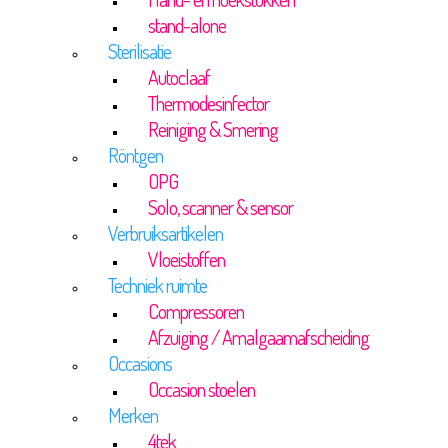
stand-alone
Sterilisatie
Autoclaaf
Thermodesinfector
Reiniging & Smering
Röntgen
OPG
Solo, scanner & sensor
Verbruiksartikelen
Vloeistoffen
Techniek ruimte
Compressoren
Afzuiging / Amalgaamafscheiding
Occasions
Occasion stoelen
Merken
4tek