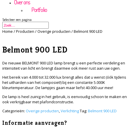
Over ons
Portfolio
Selecteer een pagina
Home
/
Producten
/
Overige producten
/ Belmont 900 LED
Belmont 900 LED
De nieuwe BELMONT 900 LED lamp brengt u een perfecte verdeling en
intensiteit van licht en brengt daarmee ook meer rust aan uw ogen.
Het bereik van 4.000 tot 32.000 lux brengt alles dat u wenst (óók tijdens
het uitharden van het composiet!) bij een constante 5.000K
kleurtemperatuur. De lampjes gaan maar liefst 40.000 uur mee!
De lamp is heel zuinig in het gebruik, is eenvoudig schoon te maken en
ook verkrijgbaar met plafondconstructie.
Categorieën:
Overige producten
,
Verlichting
Tag:
Belmont 900 LED
Informatie aanvragen?