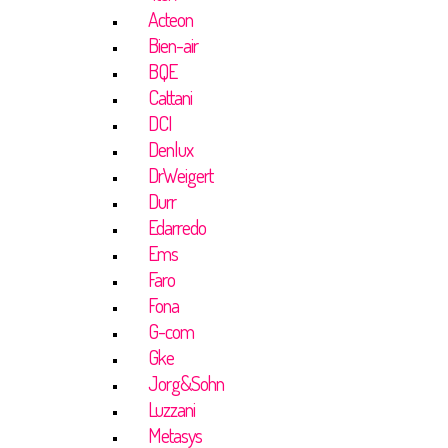
Acteon
Bien-air
BQE
Cattani
DCI
Denlux
DrWeigert
Durr
Edarredo
Ems
Faro
Fona
G-com
Gke
Jorg&Sohn
Luzzani
Metasys