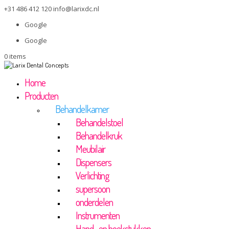
+31 486 412 120
info@larixdc.nl
Google
Google
0 items
Home
Producten
Behandelkamer
Behandelstoel
Behandelkruk
Meubilair
Dispensers
Verlichting
supersoon
onderdelen
Instrumenten
Hand- en hoekstukken